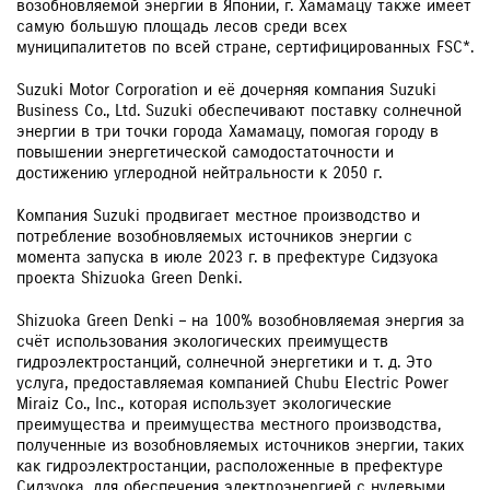
возобновляемой энергии в Японии, г. Хамамацу также имеет
самую большую площадь лесов среди всех
муниципалитетов по всей стране, сертифицированных FSC*.
Suzuki Motor Corporation и её дочерняя компания Suzuki
Business Co., Ltd. Suzuki обеспечивают поставку солнечной
энергии в три точки города Хамамацу, помогая городу в
повышении энергетической самодостаточности и
достижению углеродной нейтральности к 2050 г.
Компания Suzuki продвигает местное производство и
потребление возобновляемых источников энергии с
момента запуска в июле 2023 г. в префектуре Сидзуока
проекта Shizuoka Green Denki.
Shizuoka Green Denki – на 100% возобновляемая энергия за
счёт использования экологических преимуществ
гидроэлектростанций, солнечной энергетики и т. д. Это
услуга, предоставляемая компанией Chubu Electric Power
Miraiz Co., Inc., которая использует экологические
преимущества и преимущества местного производства,
полученные из возобновляемых источников энергии, таких
как гидроэлектростанции, расположенные в префектуре
Сидзуока, для обеспечения электроэнергией с нулевыми