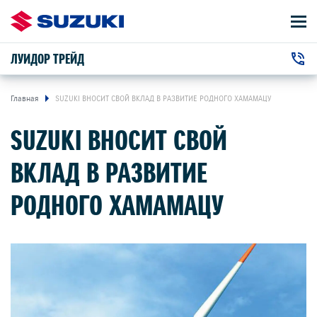
ЛУИДОР ТРЕЙД
АВТОМОБИЛИ
+7 (831) 422-22-22
ВЛАДЕЛЬЦАМ
г. Нижний Новгород, Ларина улица, 30
Главная
SUZUKI ВНОСИТ СВОЙ ВКЛАД В РАЗВИТИЕ РОДНОГО ХАМАМАЦУ
SUZUKI ВНОСИТ СВОЙ
О КОМПАНИИ
ВКЛАД В РАЗВИТИЕ
КОНТАКТЫ
РОДНОГО ХАМАМАЦУ
НОВОСТИ
АВТОМОБИЛИ В НАЛИЧИИ