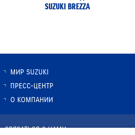
SUZUKI BREZZA
МИР SUZUKI
ПРЕСС-ЦЕНТР
О SUZUKI
ИСТОРИЯ SUZUKI
О КОМПАНИИ
НОВОСТИ
ПРОГРАММА ЛОЯЛЬНОСТИ
О КОМПАНИИ
ОПТОВЫЕ ПРОДАЖИ ЗАПЧАСТЕЙ
КОНТАКТЫ
СВЯЗАТЬСЯ С НАМИ
ЮРИДИЧЕСКАЯ ИНФОРМАЦИЯ