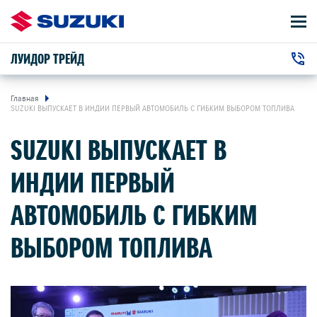
ЛУИДОР ТРЕЙД
АВТОМОБИЛИ
+7 (831) 422-22-22
ВЛАДЕЛЬЦАМ
г. Нижний Новгород, Ларина улица, 30
Главная
SUZUKI ВЫПУСКАЕТ В ИНДИИ ПЕРВЫЙ АВТОМОБИЛЬ С ГИБКИМ ВЫБОРОМ ТОПЛИВА
О КОМПАНИИ
SUZUKI ВЫПУСКАЕТ В
ИНДИИ ПЕРВЫЙ
КОНТАКТЫ
АВТОМОБИЛЬ С ГИБКИМ
НОВОСТИ
ВЫБОРОМ ТОПЛИВА
АВТОМОБИЛИ В НАЛИЧИИ