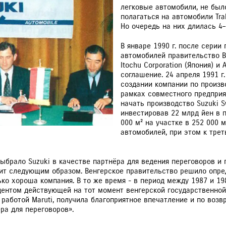
SU
легковые автомобили, не было
полагаться на автомобили Tra
Но очередь на них длилась 4–
В январе 1990 г. после серии
автомобилей правительство В
Itochu Corporation (Япония) и
соглашение. 24 апреля 1991 г
VITARA
JIMNY
РАССЧИТАТЬ ТО
С
создании компании по произв
рамках совместного предприят
начать производство Suzuki Sw
инвестировав 22 млрд йен в 
000 м² на участке в 252 000 
автомобилей, при этом к тре
выбрало Suzuki в качестве партнёра для ведения переговоров и
дит следующим образом. Венгерское правительство решило опре
ько хороша компания. В то же время - в период между 1987 и 198
идентом действующей на тот момент венгерской государственно
 работой Maruti, получила благоприятное впечатление и по возв
ра для переговоров».