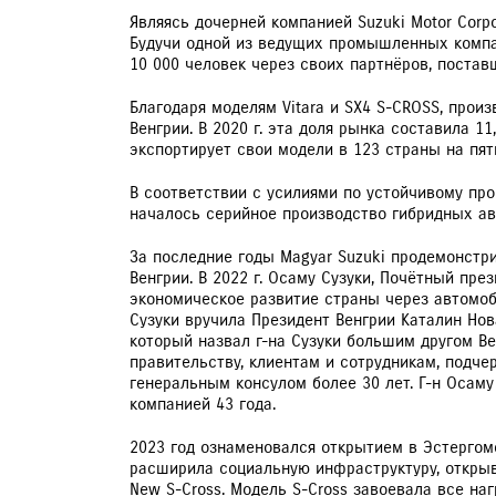
Являясь дочерней компанией Suzuki Motor Corp
Будучи одной из ведущих промышленных компан
10 000 человек через своих партнёров, постав
Благодаря моделям Vitara и SX4 S-CROSS, прои
Венгрии. В 2020 г. эта доля рынка составила 1
экспортирует свои модели в 123 страны на пят
В соответствии с усилиями по устойчивому про
началось серийное производство гибридных авт
За последние годы Magyar Suzuki продемонстр
Венгрии. В 2022 г. Осаму Сузуки, Почётный пре
экономическое развитие страны через автомоб
Сузуки вручила Президент Венгрии Каталин Но
который назвал г-на Сузуки большим другом Ве
правительству, клиентам и сотрудникам, подче
генеральным консулом более 30 лет. Г-н Осаму 
компанией 43 года.
2023 год ознаменовался открытием в Эстергоме
расширила социальную инфраструктуру, открыв
New S-Cross. Модель S-Cross завоевала все наг