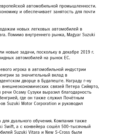
 в европейской автомобильной промышленности.
ономику и обеспечивает занятость для почти
продажам новых легковых автомобилей в
tara. Помимо внутреннего рынка, Magyar Suzuki
и новые задачи, поскольку в декабре 2019 г.
бридных автомобилей на рынок ЕС.
евого игрока в автомобильной индустрии
Венгрии за значительный вклад в
ентском дворце в Будапеште. Награду г-ну
а внешнеэкономических связей Петера Сийярто,
й речи Осаму Сузуки выразил благодарность
Венгрией, где он также служил Почётным
в Suzuki Motor Corporation и руководил
 для дуального обучения. Компания также
i Swift, а с конвейера сошёл 500-тысячный
билей Suzuki Vitara и New S-Cross были