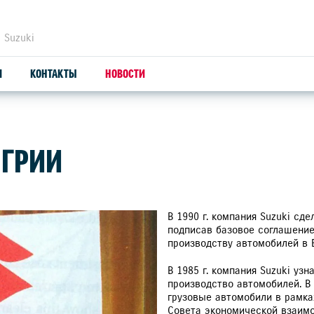
 Suzuki
И
КОНТАКТЫ
НОВОСТИ
ЗАПЧАСТИ И АКСЕССУАРЫ
С
НГРИИ
ОРИГИНАЛЬНЫЕ ЗАПЧАСТИ
СЕ
ПРОДУКЦИЯ SUZUTEC
СЕ
В 1990 г. компания Suzuki сд
подписав базовое соглашение
производству автомобилей в 
КУЗОВНЫЕ ЗАПЧАСТИ И РЕМОНТ
СЕ
В 1985 г. компания Suzuki узн
УЗНАТЬ СТОИМОСТЬ ДЕТАЛИ
КУ
производство автомобилей. В
SU
грузовые автомобили в рамка
ОПТОВЫЕ ПРОДАЖИ ЗАПЧАСТЕЙ
Совета экономической взаимо