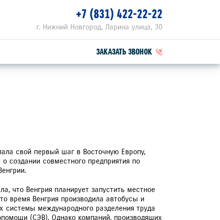
+7 (831) 422-22-22
г. Нижний Новгород, Ларина улица, 30
ЗАКАЗАТЬ ЗВОНОК
ПЕЦПРЕДЛОЖЕНИЯ
РВИСНЫЕ АКЦИИ
ЗОННЫЙ СЕРВИС
елала свой первый шаг в Восточную Европу,
 о создании совместного предприятия по
Венгрии.
МЕЙНЫЙ АВТОСЕРВИС
ала, что Венгрия планирует запустить местное
ЗОВНОЙ РЕМОНТ ЯПОНСКИХ АВТОМОБИЛЕЙ
 то время Венгрия производила автобусы и
ZUKI
х системы международного разделения труда
помощи (СЭВ). Однако компаний, производящих