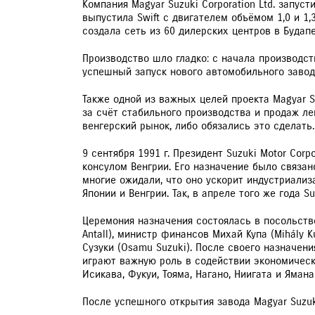
Компания Magyar Suzuki Corporation Ltd. запуст
выпустила Swift с двигателем объёмом 1,0 и 1,3
создала сеть из 60 дилерских центров в Будап
Производство шло гладко: с начала производств
успешный запуск нового автомобильного завода
Также одной из важных целей проекта Magyar 
за счёт стабильного производства и продаж ле
венгерский рынок, либо обязались это сделать.
9 сентября 1991 г. Президент Suzuki Motor Co
консулом Венгрии. Его назначение было связан
многие ожидали, что оно ускорит индустриали
Японии и Венгрии. Так, в апреле того же года S
Церемония назначения состоялась в посольстве
Antall), министр финансов Михай Купа (Mihály
Сузуки (Osamu Suzuki). После своего назначен
играют важную роль в содействии экономическо
Исикава, Фукуи, Тояма, Нагано, Ниигата и Ямана
После успешного открытия завода Magyar Suzuki 