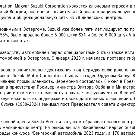
oration, Magyar Suzuki Corporation является ключевым игроком
ий Венгрии, она вносит значительный вклад в национальную эк
щиков и общенациональную сеть из 78 дилерских центров.
зводимым в Эстергоме, Suzuki уже более пяти лет лидирует по 
1,55%, было продано более 5 000 штук SX4 и более 6 000 штук Vi
и континентах.
изводству автомобилей перед специалистами Suzuki также встал
омобилей в Эстергоме. С января 2020 г. началась поставка ги
ировала значительные достижения, подтверждая свою роль ключ
зидент Suzuki Motor Corporation, был награждён Орденом Заслуг 
ильную промышленность. Церемония состоялась 8 июня в Презид
вак в присутствии Премьер-министра Виктора Орбана и Министр
нгрии и отметил его смелость в начале сотрудничества. В свое
ркнув важность их поддержки и своих длительных отношений с 
Сузуки (1930–2024) занимал пост Председателя совета директоро
 новой арены Suzuki Arena и запуском образовательного центра
 медицинский центр. На рынок вышла обновлённая версия Suzuk
рады конкурса “Венгерский автомобиль 2023 года”, а 170 автомо