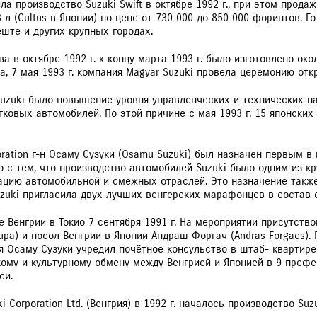
ила производство Suzuki Swift в октябре 1992 г., при этом прода
 л (Cultus в Японии) по цене от 730 000 до 850 000 форинтов. Г
еште и других крупных городах.
а в октябре 1992 г. к концу марта 1993 г. было изготовлено ок
, 7 мая 1993 г. компания Magyar Suzuki провела церемонию отк
Suzuki было повышение уровня управленческих и технических 
гковых автомобилей. По этой причине с мая 1993 г. 15 японски
rporation г-н Осаму Сузуки (Osamu Suzuki) был назначен первым
о с тем, что производство автомобилей Suzuki было одним из к
зацию автомобильной и смежных отраслей. Это назначение такж
uzuki пригласила двух лучших венгерских марафонцев в состав св
 Венгрии в Токио 7 сентября 1991 г. На мероприятии присутств
 Kupa) и посол Венгрии в Японии Андраш Форгач (Andras Forgacs
ия Осаму Сузуки учредил почётное консульство в штаб- квартире
му и культурному обмену между Венгрией и Японией в 9 префект
си.
Corporation Ltd. (Венгрия) в 1992 г. началось производство Suzu