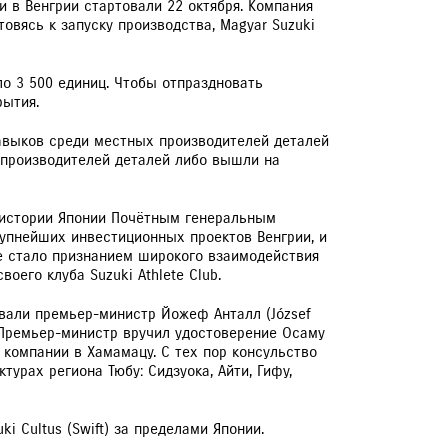
жи в Венгрии стартовали 22 октября. Компания
отовясь к запуску производства, Magyar Suzuki
оло 3 500 единиц. Чтобы отпраздновать
рытия.
навыков среди местных производителей деталей
х производителей деталей либо вышли на
 в истории Японии Почётным генеральным
рупнейших инвестиционных проектов Венгрии, и
е стало признанием широкого взаимодействия
оего клуба Suzuki Athlete Club.
овали премьер-министр Йожеф Анталл (József
). Премьер-министр вручил удостоверение Осаму
 компании в Хамамацу. С тех пор консульство
урах региона Тюбу: Сидзуока, Айти, Гифу,
ki Cultus (Swift) за пределами Японии.