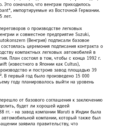
ZUKI ПРИВИЛЕГИЯ 3+
. Это означало, что венграм приходилось
bant*, импортируемые из Восточной Германии.
5 лет.
 переговоров о производстве легковых
енгрии и совместное предприятие Suzuki,
 Autokonszern (Венгрия) подписали базовое
. состоялась церемония подписания контракта о
ЕРВИСНЫЕ КАМПАНИИ
одству компактных легковых автомобилей в
ия. План состоял в том, чтобы с конца 1992 г.
ift (известного в Японии как Cultus),
производство и построив завод площадью 39
м². В первый год было произведено 15 000
тьему году планировалось выйти на уровень
 перешло от базового соглашения к заключению
делить, будет ли хорошей идеей
8 гг. - на завод компании Maruti в Индии была
й автомобильной компании, который также был
ращении заявила правительству, что