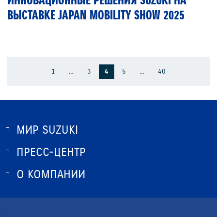
ИННОВАЦИОННЫЕ РЕШЕНИЯ SUZUKI НА
ВЫСТАВКЕ JAPAN MOBILITY SHOW 2025
1
…
3
4
5
…
40
МИР SUZUKI
ПРЕСС-ЦЕНТР
О SUZUKI
ИСТОРИЯ SUZUKI
О КОМПАНИИ
НОВОСТИ
ПРОГРАММА ЛОЯЛЬНОСТИ
О КОМПАНИИ
ОПТОВЫЕ ПРОДАЖИ ЗАПЧАСТЕЙ
КОНТАКТЫ