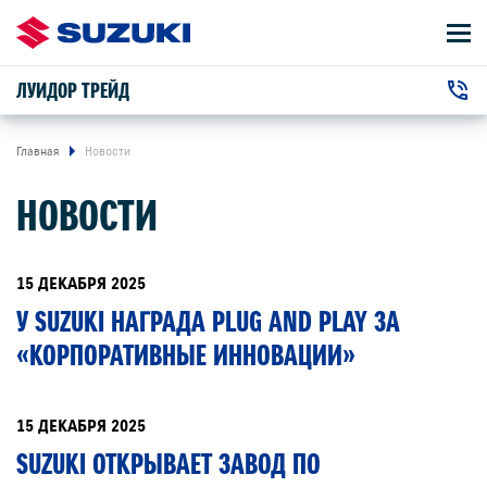
ЛУИДОР ТРЕЙД
АВТОМОБИЛИ
+7 (831) 422-22-22
ВЛАДЕЛЬЦАМ
г. Нижний Новгород, Ларина улица, 30
Главная
Новости
НОВОСТИ
О КОМПАНИИ
КОНТАКТЫ
15 ДЕКАБРЯ 2025
У SUZUKI НАГРАДА PLUG AND PLAY ЗА
НОВОСТИ
«КОРПОРАТИВНЫЕ ИННОВАЦИИ»
АВТОМОБИЛИ В НАЛИЧИИ
15 ДЕКАБРЯ 2025
SUZUKI ОТКРЫВАЕТ ЗАВОД ПО